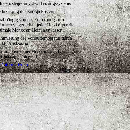
fizienzsteigerung des Heizungssystems
duzierung der Energiekosten
abhängig von der Entfernung zum
rmeerzeuger erhält jeder Heizkörper die
timale Menge an Heizungswasser
nimierung der Vorlauftemperatur durch
akte Auslegung
ntrolle einzelner Heizkörper auf
timierungspotenzial
 Informationen