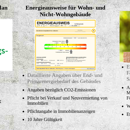
lan
Energieausweise für Wohn- und
Nicht-Wohngebäude
E
F
Dataillierte Angaben über End- und
S
Primärenergiebedarf des Gebäudes
A
Angaben bezüglich CO2-Emissionen
M
Pflicht bei Verkauf und Neuvermietung von
F
k
Immobilien
W
Pflichtangabe in Immobilienanzeigen
E
10 Jahre Gültigkeit