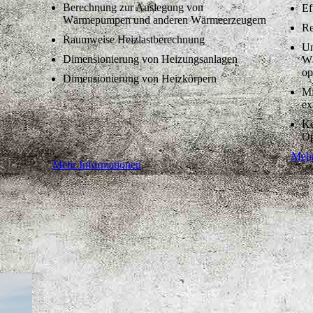
Berechnung zur Auslegung von
Ef
Wärmepumpen und anderen Wärmeerzeugern
r
Re
Raumweise Heizlastberechnung
Un
Dimensionierung von Heizungsanlagen
Wä
op
Dimensionierung von Heizkörpern
Mi
ex
Ko
Op
Mehr
Mehr Informationen