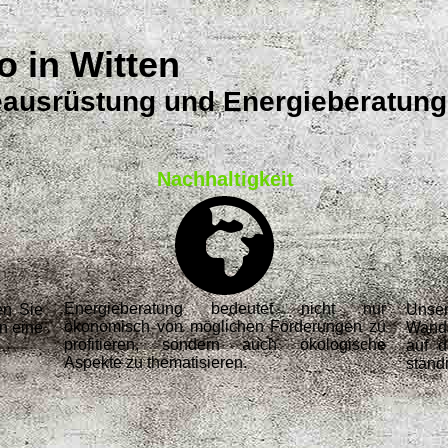
o in Witten
ausrüstung und Energieberatung
Nachhaltigkeit
Energieberatung bedeutet nicht nur
en Sie
Unse
ökonomisch von möglichen Förderungen zu
n eine
Wande
profitieren, sondern auch ökologische
auf 
Aspekte zu thematisieren.
ständ