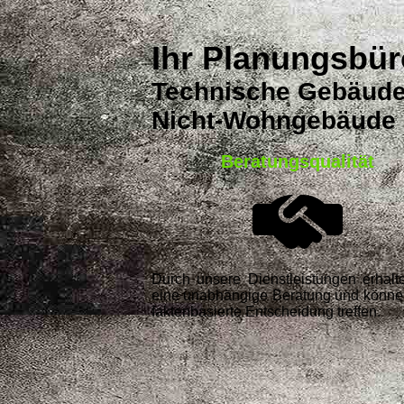
Ihr Planungsbür
Technische Gebäude
Nicht-Wohngebäude
Beratungsqualität
Durch unsere Dienstleistungen erhalt
eine unabhängige Beratung und könne
faktenbasierte Entscheidung treffen.