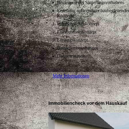
Begleitung des Sanierungsvorhabens
Erstellung notwendiger baubegleitende
Konzepte:
Wärmebrückenkonzept
Luftdichtheitskonzept
Lüftungskonzept
Baustellenbegehungen
Dokumentation
Mehr Informationen
Immobiliencheck vor dem Hauskauf