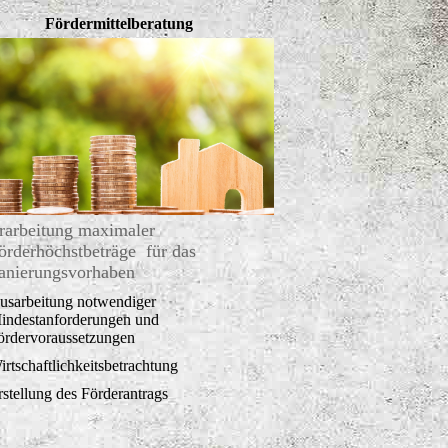
Fördermittelberatung
rarbeitung maximaler
örderhöchstbeträge für das
anierungsvorhaben
usarbeitung notwendiger
indestanforderungen und
ördervoraussetzungen
irtschaftlichkeitsbetrachtung
rstellung des Förderantrags