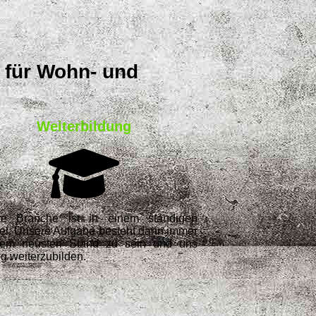
 für Wohn- und
Weiterbildung
re Branche ist in einem ständigen
l. Unsere Aufgabe besteht darin immer
dem neusten Stand zu sein und uns
ig weiterzubilden.