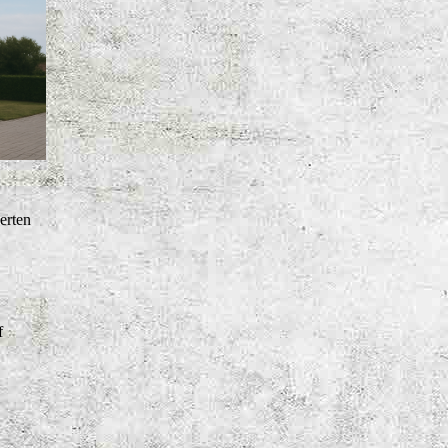
erten
f